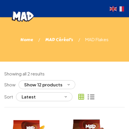
Home
MAD Céréal’s
MAD Flakes
Showing all 2 results
Show
Sort