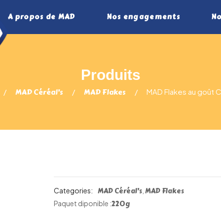
A propos de MAD
Nos engagements
No
MAD Céréal’s
MAD Flakes
MAD Flakes au goût 
Categories:
MAD Céréal’s
,
MAD Flakes
220g