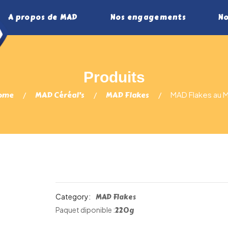
A propos de MAD
Nos engagements
No
ome
MAD Céréal’s
MAD Flakes
MAD Flakes au M
Category:
MAD Flakes
220g