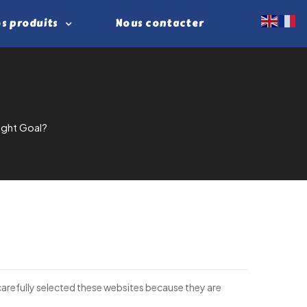
s produits
Nous contacter
ight Goal?
arefully selected these websites because they are