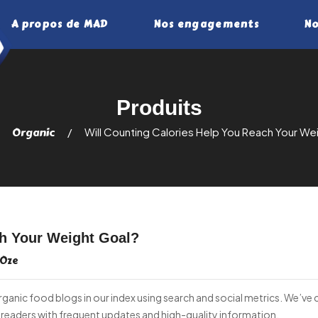
A propos de MAD
Nos engagements
No
Organic
Will Counting Calories Help You Reach Your We
ch Your Weight Goal?
Oze
nic food blogs in our index using search and social metrics. We’ve c
 readers with frequent updates and high-quality information.