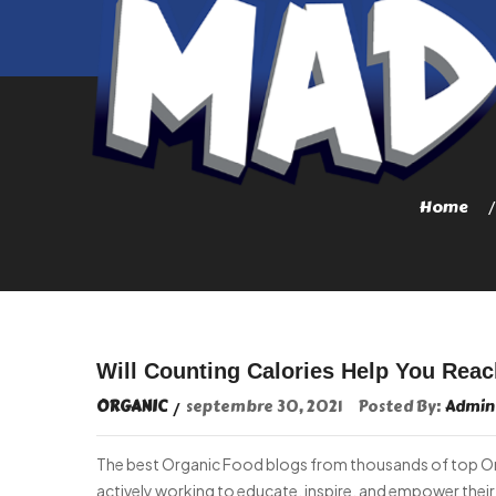
Home
Will Counting Calories Help You Rea
ORGANIC
septembre 30, 2021
Posted By:
Admin
The best Organic Food blogs from thousands of top Orga
actively working to educate, inspire, and empower their