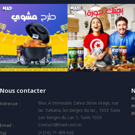
Nous contacter
N
M
Bloc A Immeuble Zahra 2ème étage, rue
Adresse :
M
lac Turkana, les berges du lac , 1053 Tunis
M
Les Berges du Lac 1, Tunis 1053
Contact@mad.com.tn
Email :
(+216) 71 409 626
Tel