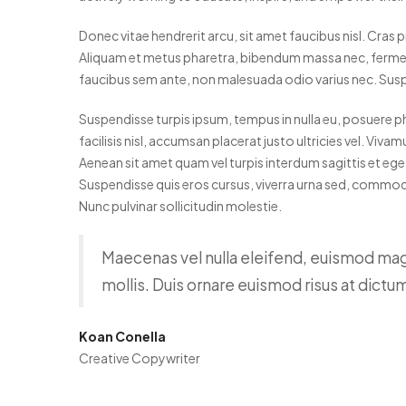
Donec vitae hendrerit arcu, sit amet faucibus nisl. Cra
Aliquam et metus pharetra, bibendum massa nec, fermentum
faucibus sem ante, non malesuada odio varius nec. Sus
Suspendisse turpis ipsum, tempus in nulla eu, posuere ph
facilisis nisl, accumsan placerat justo ultricies vel. Viva
Aenean sit amet quam vel turpis interdum sagittis et ege
Suspendisse quis eros cursus, viverra urna sed, commodo 
Nunc pulvinar sollicitudin molestie.
Maecenas vel nulla eleifend, euismod magna
mollis. Duis ornare euismod risus at dictum.
Koan Conella
Creative Copywriter