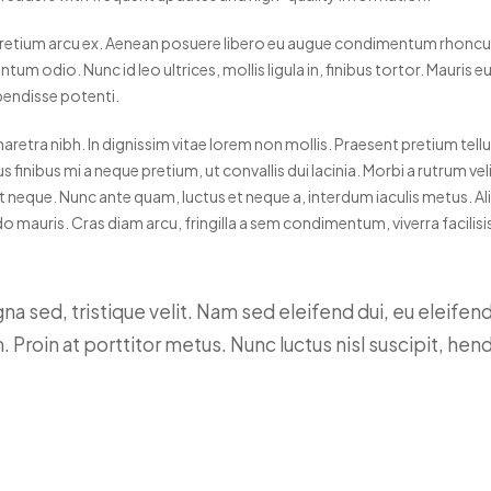
s pretium arcu ex. Aenean posuere libero eu augue condimentum rhoncu
 odio. Nunc id leo ultrices, mollis ligula in, finibus tortor. Mauris e
pendisse potenti.
aretra nibh. In dignissim vitae lorem non mollis. Praesent pretium tel
mus finibus mi a neque pretium, ut convallis dui lacinia. Morbi a rutrum 
t neque. Nunc ante quam, luctus et neque a, interdum iaculis metus. Ali
mauris. Cras diam arcu, fringilla a sem condimentum, viverra facilisis
 sed, tristique velit. Nam sed eleifend dui, eu eleifend
 Proin at porttitor metus. Nunc luctus nisl suscipit, hendr