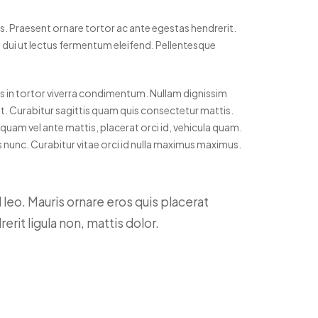
s. Praesent ornare tortor ac ante egestas hendrerit.
u dui ut lectus fermentum eleifend. Pellentesque
lus in tortor viverra condimentum. Nullam dignissim
velit. Curabitur sagittis quam quis consectetur mattis.
quam vel ante mattis, placerat orci id, vehicula quam.
 nunc. Curabitur vitae orci id nulla maximus maximus.
 leo. Mauris ornare eros quis placerat
erit ligula non, mattis dolor.