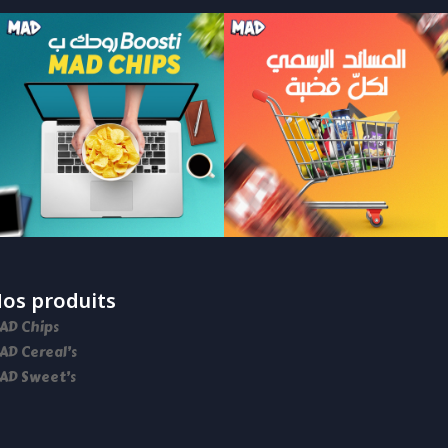
os produits
AD Chips
AD Cereal’s
AD Sweet’s