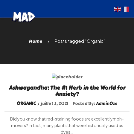
Home
Posts tagged “Organic”
Ashwagandha: The #1 Herb in the World for
Anxiety?
ORGANIC
juillet 3, 2021
Posted By:
AdminOze
Did you know that red-staining foods are excellent lymph-
movers? In fact, many plants that were historically used as
dyes…