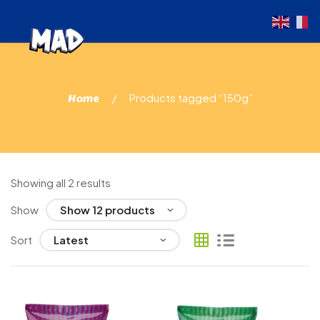
Home
Products tagged “150g”
Showing all 2 results
Show
Sort